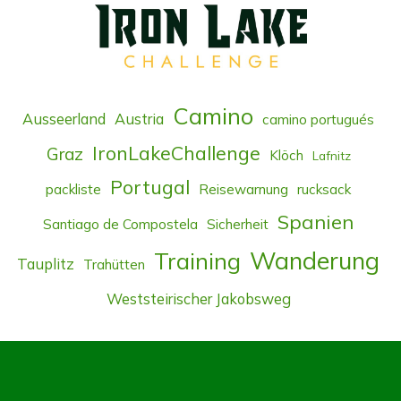
Camino
Ausseerland
Austria
camino portugués
IronLakeChallenge
Graz
Klöch
Lafnitz
Portugal
packliste
Reisewarnung
rucksack
Spanien
Santiago de Compostela
Sicherheit
Wanderung
Training
Tauplitz
Trahütten
Weststeirischer Jakobsweg