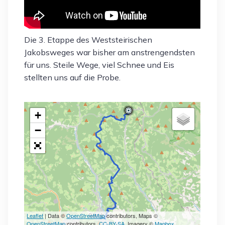
Die 3. Etappe des Weststeirischen
Jakobsweges war bisher am anstrengendsten
für uns. Steile Wege, viel Schnee und Eis
stellten uns auf die Probe.
+
−
Leaflet
| Data ©
OpenStreetMap
contributors, Maps ©
OpenStreetMap
contributors,
CC-BY-SA
, Imagery ©
Mapbox