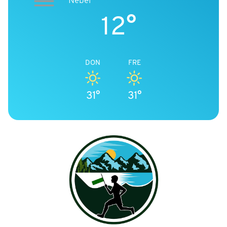
Nebel
12°
DON
FRE
31°
31°