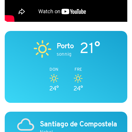
21°
Porto
sonnig
DON
FRE
24°
24°
Santiago de Compostela