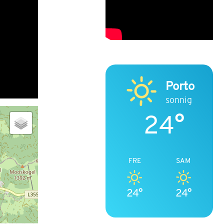
Porto
sonnig
24°
FRE
SAM
24°
24°