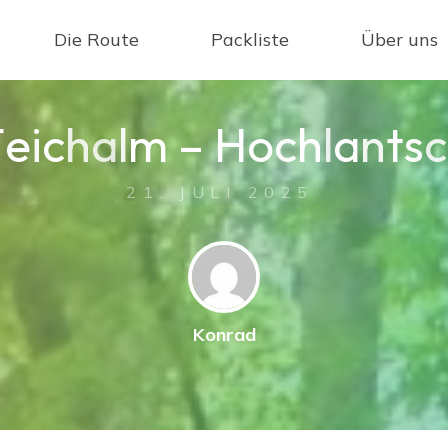
Die Route
Packliste
Über uns
T
e
i
c
h
a
l
m
–
H
o
c
h
l
a
n
t
s
c
21. JULI 2025
Konrad