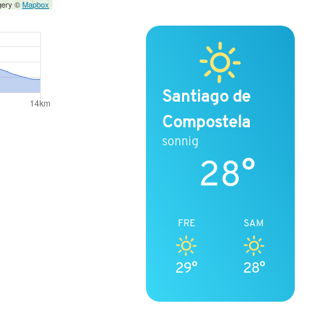
gery ©
Mapbox
Santiago de
Compostela
sonnig
28°
FRE
SAM
29°
28°