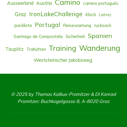
Camino
Ausseerland
Austria
camino portugués
IronLakeChallenge
Graz
Klöch
Lafnitz
Portugal
packliste
Reisewarnung
rucksack
Spanien
Santiago de Compostela
Sicherheit
Wanderung
Training
Tauplitz
Trahütten
Weststeirischer Jakobsweg
© 2025 by Thomas Kalkus-Promitzer & DI Konrad
Promitzer; Buchkogelgasse 8, A-8020 Graz