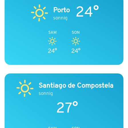
24°
Porto
sonnig
SAM
SON
24°
24°
Santiago de Compostela
sonnig
27°