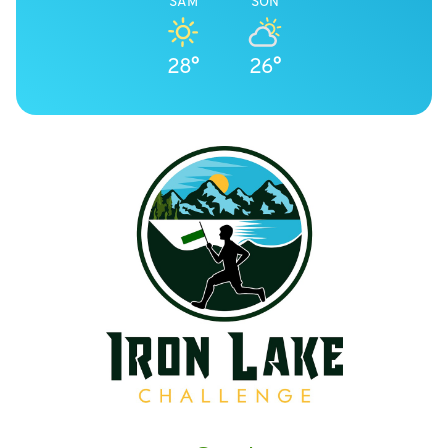
SAM
SON
28°
26°