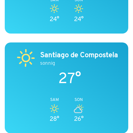
24°
24°
Santiago de Compostela
sonnig
27°
SAM
SON
28°
26°