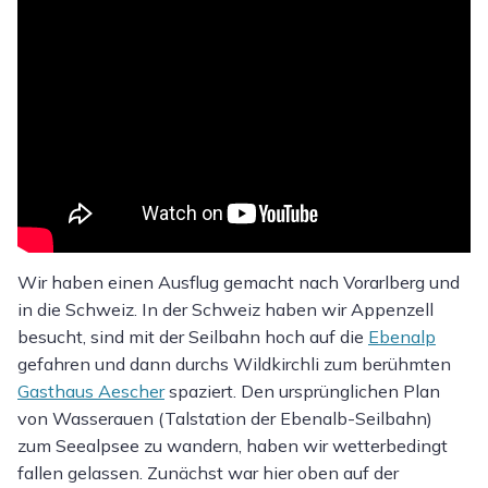
Wir haben einen Ausflug gemacht nach Vorarlberg und
in die Schweiz. In der Schweiz haben wir Appenzell
besucht, sind mit der Seilbahn hoch auf die
Ebenalp
gefahren und dann durchs Wildkirchli zum berühmten
Gasthaus Aescher
spaziert. Den ursprünglichen Plan
von Wasserauen (Talstation der Ebenalb-Seilbahn)
zum Seealpsee zu wandern, haben wir wetterbedingt
fallen gelassen. Zunächst war hier oben auf der