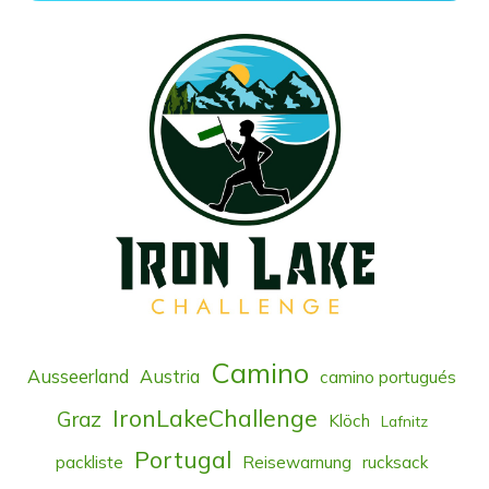
Camino
Ausseerland
Austria
camino portugués
IronLakeChallenge
Graz
Klöch
Lafnitz
Portugal
packliste
Reisewarnung
rucksack