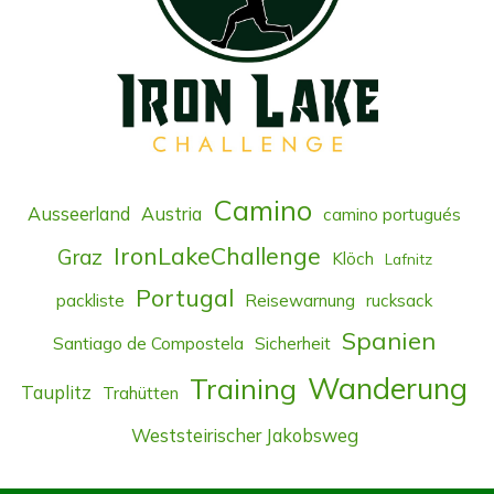
Camino
Ausseerland
Austria
camino portugués
IronLakeChallenge
Graz
Klöch
Lafnitz
Portugal
packliste
Reisewarnung
rucksack
Spanien
Santiago de Compostela
Sicherheit
Wanderung
Training
Tauplitz
Trahütten
Weststeirischer Jakobsweg