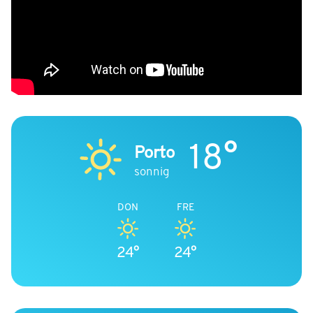
18°
Porto
sonnig
DON
FRE
24°
24°