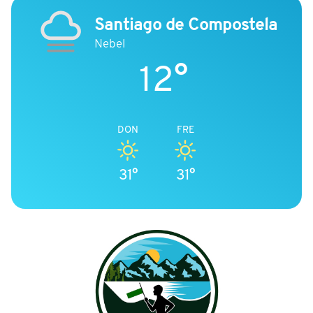
Santiago de Compostela
Nebel
12°
DON
FRE
31°
31°