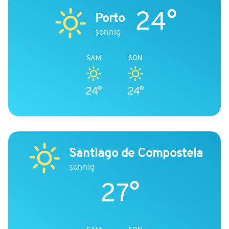
24°
Porto
sonnig
SAM
SON
24°
24°
Santiago de Compostela
sonnig
27°