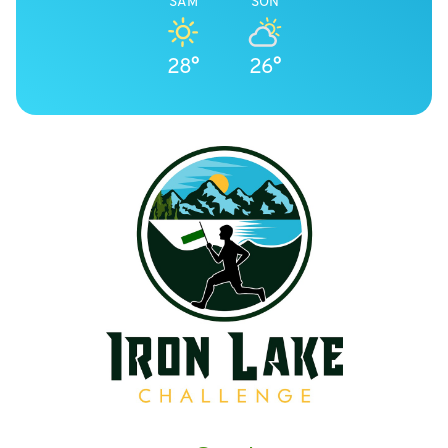
SAM
SON
28°
26°