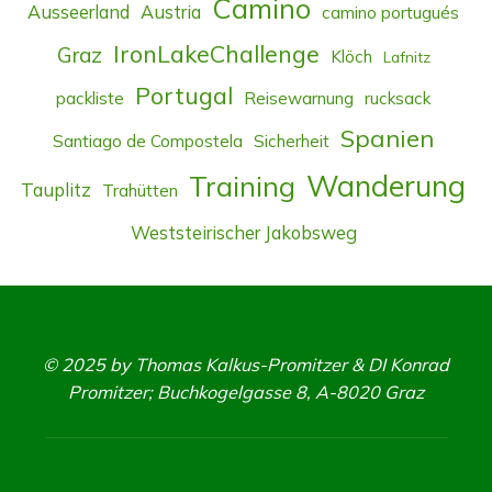
Camino
Ausseerland
Austria
camino portugués
IronLakeChallenge
Graz
Klöch
Lafnitz
Portugal
packliste
Reisewarnung
rucksack
Spanien
Santiago de Compostela
Sicherheit
Wanderung
Training
Tauplitz
Trahütten
Weststeirischer Jakobsweg
© 2025 by Thomas Kalkus-Promitzer & DI Konrad
Promitzer; Buchkogelgasse 8, A-8020 Graz