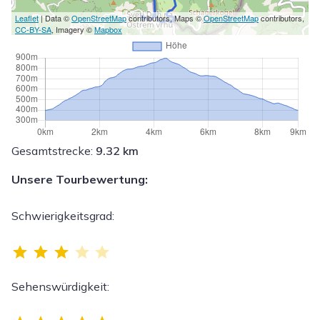
Leaflet
| Data ©
OpenStreetMap
contributors, Maps ©
OpenStreetMap
contributors,
CC-BY-SA
, Imagery ©
Mapbox
Gesamtstrecke:
9.32 km
Unsere Tourbewertung:
Schwierigkeitsgrad:
Bewertung: 3 von 5.
Sehenswürdigkeit:
Bewertung: 5 von 5.