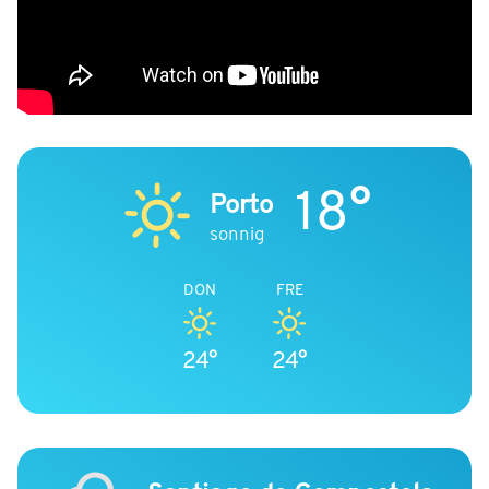
18°
Porto
sonnig
DON
FRE
24°
24°