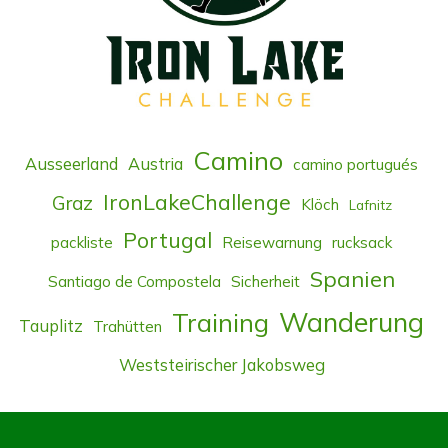
Camino
Ausseerland
Austria
camino portugués
IronLakeChallenge
Graz
Klöch
Lafnitz
Portugal
packliste
Reisewarnung
rucksack
Spanien
Santiago de Compostela
Sicherheit
Wanderung
Training
Tauplitz
Trahütten
Weststeirischer Jakobsweg