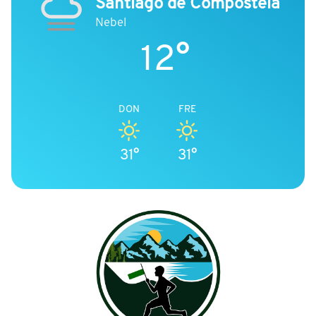
Santiago de Compostela
Nebel
12°
DON
FRE
31°
31°