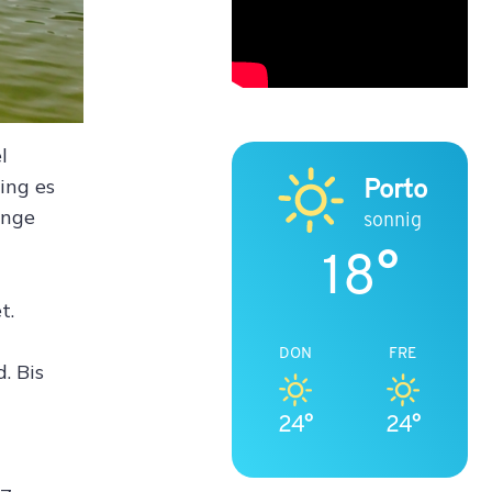
l
Porto
ing es
enge
sonnig
18°
t.
DON
FRE
. Bis
24°
24°