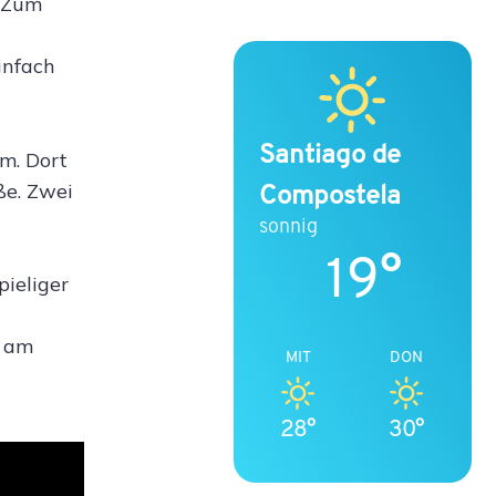
. Zum
infach
Santiago de
m. Dort
Compostela
ße. Zwei
sonnig
19°
pieliger
m am
MIT
DON
28°
30°