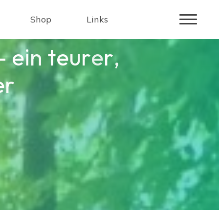
Shop
Links
–
e
i
n
t
e
u
r
e
r
,
e
r