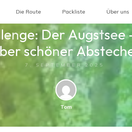
Die Route
Packliste
Über uns
l
l
e
n
g
e
:
D
e
r
A
u
g
s
t
s
e
e
b
e
r
s
c
h
ö
n
e
r
A
b
s
t
e
c
h
7. SEPTEMBER 2025
Tom