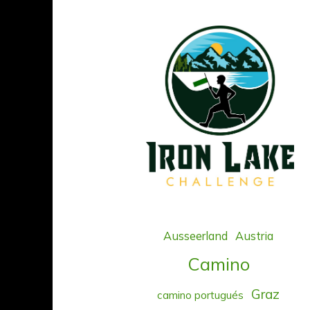
Ausseerland
Austria
Camino
Graz
camino portugués