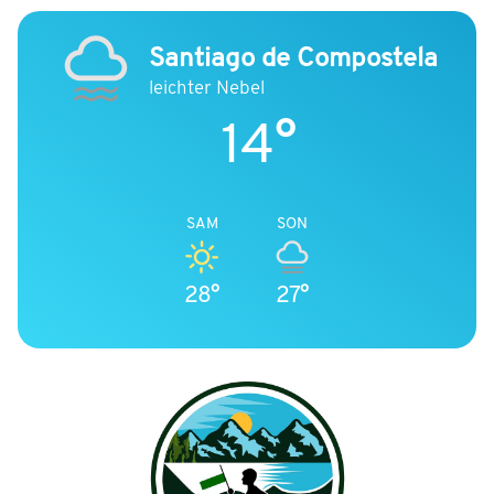
Santiago de Compostela
leichter Nebel
14°
SAM
SON
28°
27°