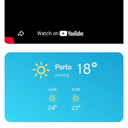
18°
Porto
sonnig
SAM
SON
24°
23°