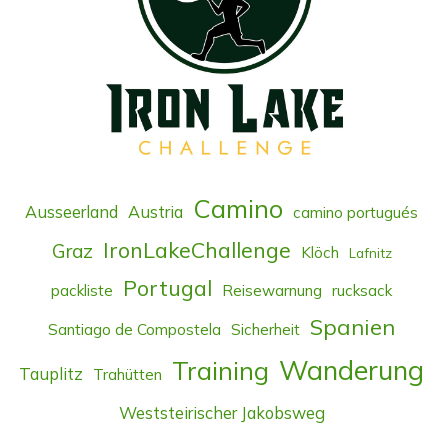
Camino
Ausseerland
Austria
camino portugués
IronLakeChallenge
Graz
Klöch
Lafnitz
Portugal
packliste
Reisewarnung
rucksack
Spanien
Santiago de Compostela
Sicherheit
Wanderung
Training
Tauplitz
Trahütten
Weststeirischer Jakobsweg