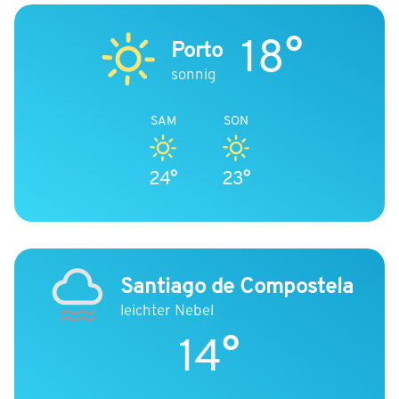
18°
Porto
sonnig
SAM
SON
24°
23°
Santiago de Compostela
leichter Nebel
14°