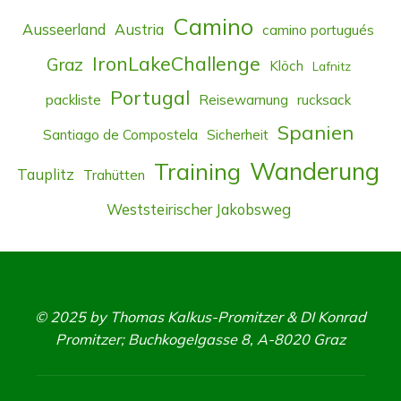
Camino
Ausseerland
Austria
camino portugués
IronLakeChallenge
Graz
Klöch
Lafnitz
Portugal
packliste
Reisewarnung
rucksack
Spanien
Santiago de Compostela
Sicherheit
Wanderung
Training
Tauplitz
Trahütten
Weststeirischer Jakobsweg
© 2025 by Thomas Kalkus-Promitzer & DI Konrad
Promitzer; Buchkogelgasse 8, A-8020 Graz