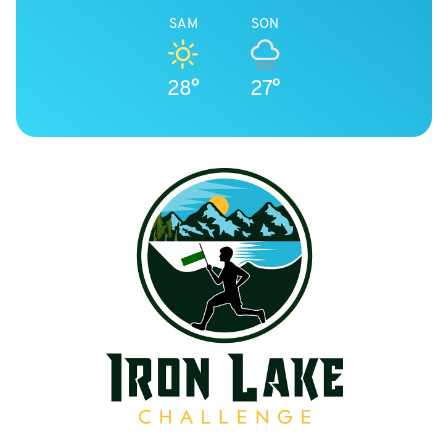
SAM
SON
28°
27°