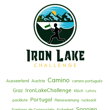
Camino
Ausseerland
Austria
camino portugués
IronLakeChallenge
Graz
Klöch
Lafnitz
Portugal
packliste
Reisewarnung
rucksack
Spanien
Santiago de Compostela
Sicherheit