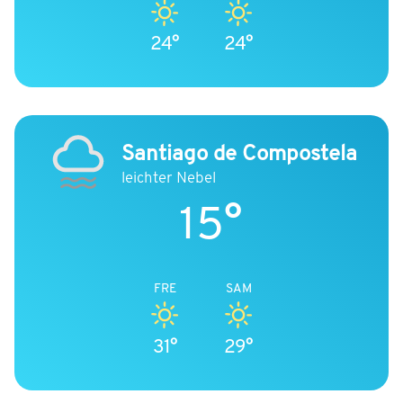
24°
24°
Santiago de Compostela
leichter Nebel
15°
FRE
SAM
31°
29°