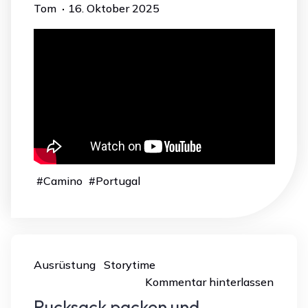
Tom
16. Oktober 2025
„Reisebericht:
Diesen Beitrag weiterlesen…
Zweiter
#
Camino
#
Porto
#
Portugal
#
Camino
#
Portugal
Tag
in
Porto“
Ausrüstung
Storytime
Kommentar hinterlassen
Rucksack packen und