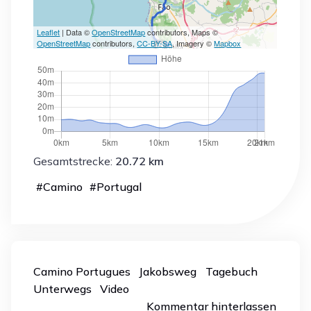
Leaflet
| Data ©
OpenStreetMap
contributors, Maps ©
OpenStreetMap
contributors,
CC-BY-SA
, Imagery ©
Mapbox
Gesamtstrecke:
20.72 km
#
Camino
#
Portugal
Camino Portugues
Jakobsweg
Tagebuch
Unterwegs
Video
Kommentar hinterlassen