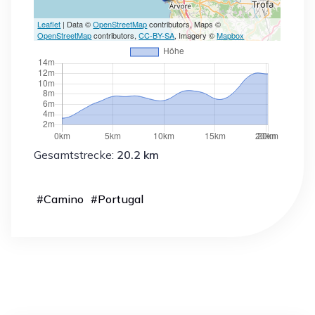
Leaflet
| Data ©
OpenStreetMap
contributors, Maps ©
OpenStreetMap
contributors,
CC-BY-SA
, Imagery ©
Mapbox
Gesamtstrecke:
20.2 km
#
Camino
#
Portugal