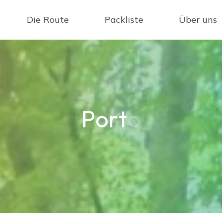
Die Route
Packliste
Über uns
P
o
r
t
o