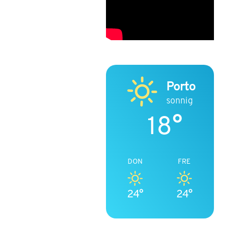
Porto
sonnig
18°
DON
FRE
24°
24°