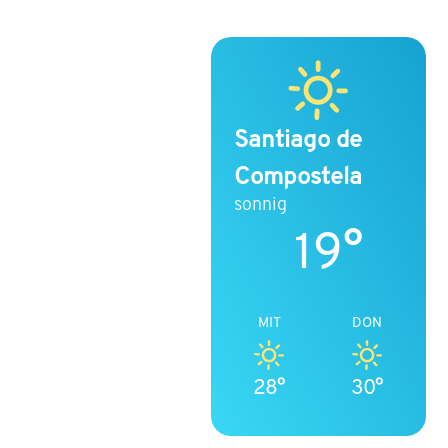
Santiago de
Compostela
sonnig
19°
MIT
DON
28°
30°