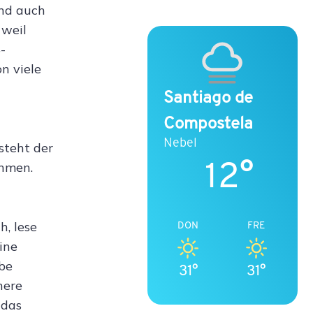
und auch
 weil
-
n viele
Santiago de
Compostela
Nebel
steht der
12°
hmen.
DON
FRE
h, lese
ine
abe
31°
31°
here
 das