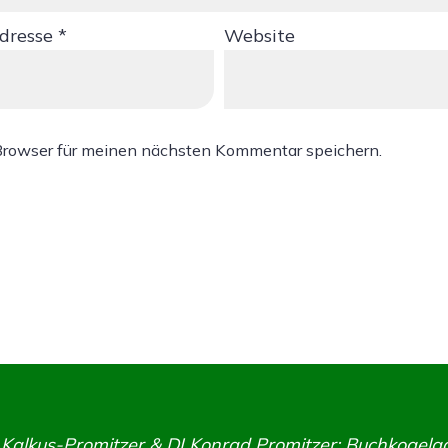
Adresse
*
Website
Browser für meinen nächsten Kommentar speichern.
alkus-Promitzer & DI Konrad Promitzer; Buchkogelg