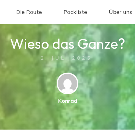
Die Route
Packliste
Über uns
W
i
e
s
o
d
a
s
G
a
n
z
e
?
2. JULI 2025
Konrad