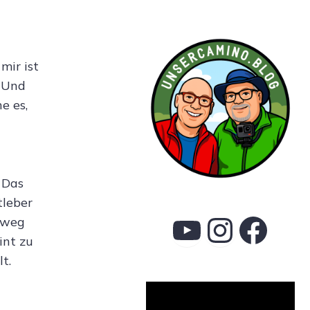
mir ist
. Und
e es,
 Das
tleber
YouTube
Instag
Face
sweg
int zu
t.