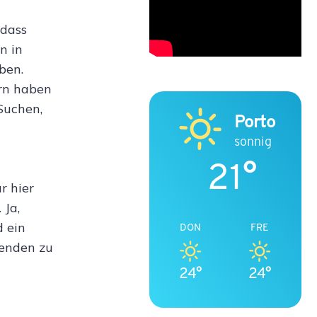
 dass
n in
ben.
rn haben
Suchen,
Porto
sonnig
21°
r hier
 Ja,
d ein
DON
FRE
wenden zu
24°
24°